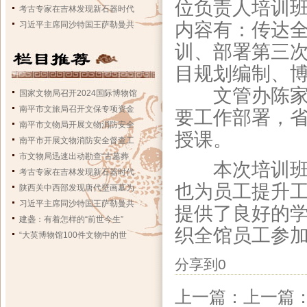
位负责人培训班
考古专家在吉林发现新石器时代
内容有：传达
习近平主席同沙特国王萨勒曼共
训、部署第三
目规划编制、
文管办陈家康
国家文物局召开2024国际博物馆
南平市文旅局召开文保专项资金
要工作部署，
南平市文物局开展文物消防安全
授课。
南平市开展文物消防安全督查工
市文物局迅速出动勘查“古墓葬
本次培训班的
考古专家在吉林发现新石器时代
也为员工提升
陕西关中西部发现唐代壁画墓为
习近平主席同沙特国王萨勒曼共
提供了良好的
建盏：有着怎样的“前世今生”
织全馆员工参
“大英博物馆100件文物中的世
分享到
0
上一篇：上一篇