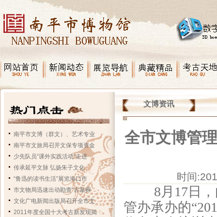
文博资讯
全市文博管
南平市文博（群文）、艺术专业
南平市文旅局召开文保专项资金
少先队员“课外实践活动”走进
传承延平文脉 弘扬朱子文化
时间:20
“鲁迅的读书生活”展览海口市
8月17日，
市文物局迅速出动勘查“古墓葬
文化广电新闻出版局召开全市文
管办承办的“2
2011年度全国十大考古新发现揭