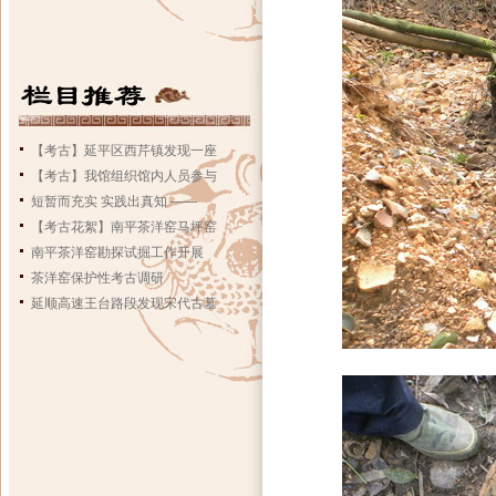
【考古】延平区西芹镇发现一座
【考古】我馆组织馆内人员参与
短暂而充实 实践出真知 ——
【考古花絮】南平茶洋窑马坪窑
南平茶洋窑勘探试掘工作开展
茶洋窑保护性考古调研
延顺高速王台路段发现宋代古墓