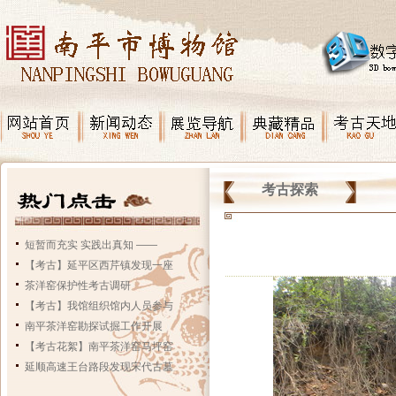
考古探索
短暂而充实 实践出真知 ——
【考古】延平区西芹镇发现一座
茶洋窑保护性考古调研
【考古】我馆组织馆内人员参与
南平茶洋窑勘探试掘工作开展
【考古花絮】南平茶洋窑马坪窑
延顺高速王台路段发现宋代古墓